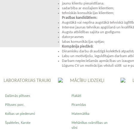
jaunu klientu piesaistīšana;
sadarbība ar esošajiem klientiem;
tehniskās konsultācijas klientiem;
Prasības kandidātiem:
Augstākā vai nepilna augstākā tehniskā izglītī
Interese jaunas tehnikas apgūšanā un kvalifikā
Augsta atbildības sajūta un godīgums
datorprasmes
labas komunikācijas spējas;
Kompānija piedāvā:
Dinamisku darbu draudzīgā kolektīvā atpazī
Labu un motivējošu, ieguldītajam darbam atb
Darbam nepieciešamās apmācības un izaugsme
Lūgums CV un motivācijas vēstuli sūtīt uz e-
LABORATORIJAS TRAUKI
MĀCĪBU LIDZEKĻI
Dalāmās piltuves
Plakāti
Piltuves porc.
Piramīdas
Kolbas un piederumi
Matemātika
Špakteles, Karote
Mehānikas svārstības un
vilni