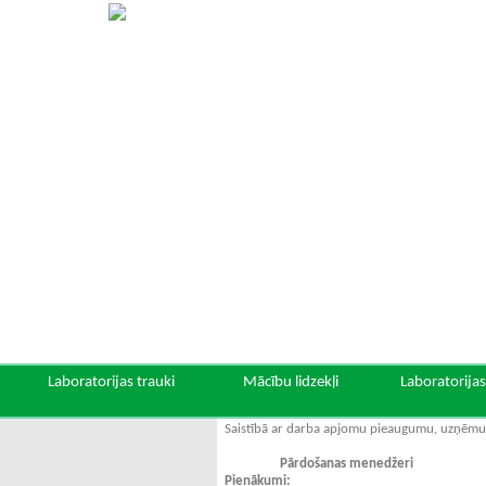
Laboratorijas trauki
Mācību lidzekļi
Laboratorijas
Saistībā ar darba apjomu pieaugumu, uzņēmum
Pārdošanas menedžeri
Pienākumi: