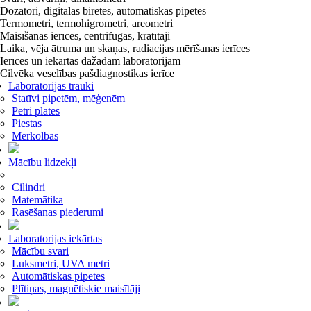
Dozatori, digitālas biretes, automātiskas pipetes
Termometri, termohigrometri, areometri
Maisīšanas ierīces, centrifūgas, kratītāji
Laika, vēja ātruma un skaņas, radiacijas mērīšanas ierīces
Ierīces un iekārtas dažādām laboratorijām
Cilvēka veselības pašdiagnostikas ierīce
Laboratorijas trauki
Statīvi pipetēm, mēģenēm
Petri plates
Piestas
Mērkolbas
Mācību lidzekļi
Cilindri
Matemātika
Rasēšanas piederumi
Laboratorijas iekārtas
Mācību svari
Luksmetri, UVA metri
Automātiskas pipetes
Plītiņas, magnētiskie maisītāji