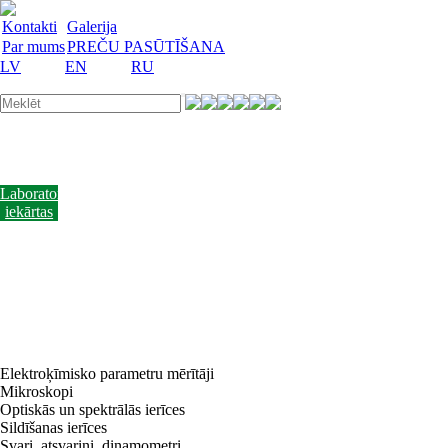
Kontakti
Galerija
Par mums
PREČU PASŪTĪŠANA
LV
EN
RU
Laboratorijas
trauki
Mācību
lidzekļi
Laboratorijas
iekārtas
Reaģenti
un
barotnes
Laboratorijas
piederumi
Akcijas
preces
Vakances
Elektroķīmisko parametru mērītāji
Mikroskopi
Optiskās un spektrālās ierīces
Sildīšanas ierīces
Svari, atsvariņi, dinamometri