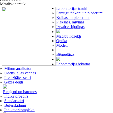
Metāliskie trauki
Laboratorijas trauki
Paraugu flakoni un piederumi
Kolbas un piederumi
Plāksnes, laiviņas
Iztvaices bļodiņas
Mācību lidzekļi
Optika
Modeli
Bērnudārzs
Laboratorijas iekārtas
Mitrumanalizatori
Ūdens, eļļas vannas
Precizitātes svari
Gāzes degli
Reaģenti un barotnes
Indikatorpapīrs
Standart-titri
Buferšķīdumi
Indikatorkomplekti