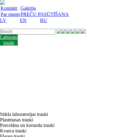
Kontakti
Galerija
Par mums
PREČU PASŪTĪŠANA
LV
EN
RU
Laboratorijas
trauki
Mācību
lidzekļi
Laboratorijas
iekārtas
Reaģenti
un
barotnes
Laboratorijas
piederumi
Akcijas
preces
Vakances
Stikla laboratorijas trauki
Plastmasas trauki
Porcelāna un korunda trauki
Kvarca trauki
Fluora trauki