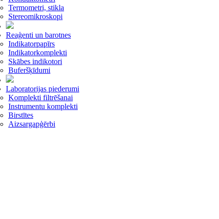
Termometri, stikla
Stereomikroskopi
Reaģenti un barotnes
Indikatorpapīrs
Indikatorkomplekti
Skābes indikotori
Buferšķīdumi
Laboratorijas piederumi
Komplekti filtrēšanai
Instrumentu komplekti
Birstītes
Aizsargapģērbi