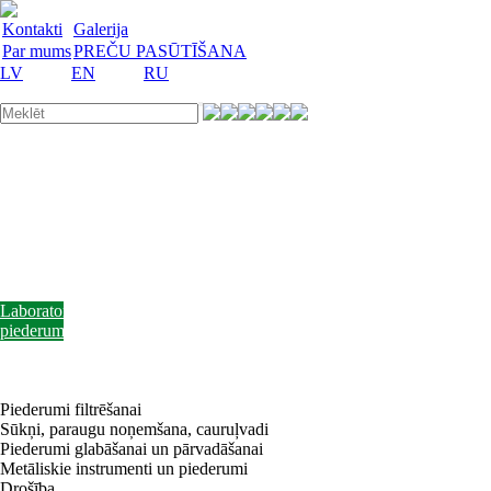
Kontakti
Galerija
Par mums
PREČU PASŪTĪŠANA
LV
EN
RU
Laboratorijas
trauki
Mācību
lidzekļi
Laboratorijas
iekārtas
Reaģenti
un
barotnes
Laboratorijas
piederumi
Akcijas
preces
Vakances
Piederumi filtrēšanai
Sūkņi, paraugu noņemšana, cauruļvadi
Piederumi glabāšanai un pārvadāšanai
Metāliskie instrumenti un piederumi
Drošība