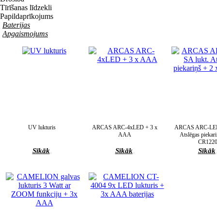
Tīrīšanas līdzekli
Papildaprīkojums
Baterijas
Apgaismojums
UV lukturis
ARCAS ARC-4xLED + 3 x
ARCAS ARC-LED-
AAA
Atslēgas piekari
CR122
Sīkāk
Sīkāk
Sīkāk