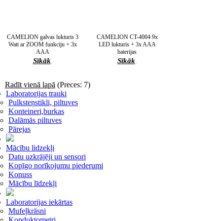
CAMELION galvas lukturis 3
CAMELION CT-4004 9x
Watt ar ZOOM funkciju + 3x
LED lukturis + 3x AAA
AAA
baterijas
Sīkāk
Sīkāk
Radīt vienā lapā
(Preces: 7)
Laboratorijas trauki
Pulksteņstikli, piltuves
Konteineri,burkas
Dalāmās piltuves
Pārejas
Mācību lidzekļi
Datu uzkrājēji un sensori
Kopīgo norīkojumu piederumi
Konuss
Mācību līdzekļi
Laboratorijas iekārtas
Mufeļkrāsni
Konduktometri