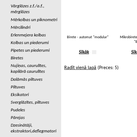
Vārglāzes z.f./a.f.,
mērglāzes
Mērkolbas un piknometri
Mērcilindri
Erlenmejera kolbas
Birete - automat "modular"
Mikrobirete
"
Kolbas un piederumi
Pipetes un piederumi
Sīkāk
Sī
Biretes
Nujiņas, caurulītes,
Radīt vienā lapā
(Preces: 5)
kapilārā caurulītes
Dalāmās piltuves
Piltuves
Eksikatori
Sverglāzītes, piltuves
Pudeles
Pārejas
Dzesinātāji,
ekstraktori,deflegmatori