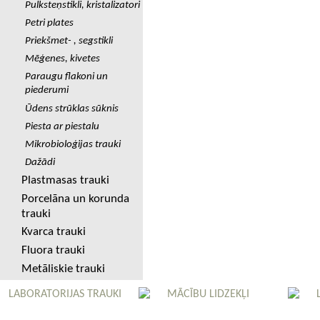
Pulksteņstikli, kristalizatori
Petri plates
Priekšmet- , segstikli
Mēģenes, kivetes
Paraugu flakoni un
piederumi
Ūdens strūklas sūknis
Piesta ar piestalu
Mikrobioloģijas trauki
Dažādi
Plastmasas trauki
Porcelāna un korunda
trauki
Kvarca trauki
Fluora trauki
Metāliskie trauki
LABORATORIJAS TRAUKI
MĀCĪBU LIDZEKĻI