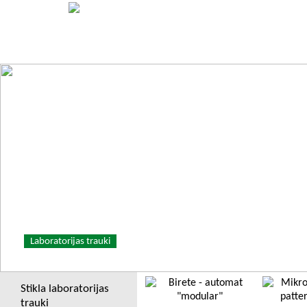
Laboratorijas trauki
Mācību lidzekļi
Laboratorijas
Stikla laboratorijas
trauki