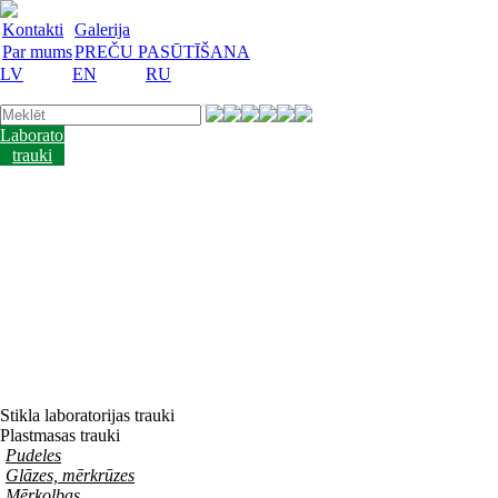
Kontakti
Galerija
Par mums
PREČU PASŪTĪŠANA
LV
EN
RU
Laboratorijas
trauki
Mācību
lidzekļi
Laboratorijas
iekārtas
Reaģenti
un
barotnes
Laboratorijas
piederumi
Akcijas
preces
Vakances
Stikla laboratorijas trauki
Plastmasas trauki
Pudeles
Glāzes, mērkrūzes
Mērkolbas