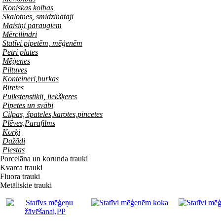
Koniskas kolbas
Skalotnes, smidzinātāji
Maisiņi paraugiem
Mērcilindri
Statīvi pipetēm, mēģenēm
Petri plates
Mēģenes
Piltuves
Konteineri,burkas
Biretes
Pulksteņstikli, liekšķeres
Pipetes un svābi
Cilpas, špateles,karotes,pincetes
Plēves,Parafilms
Korķi
Dažādi
Piestas
Porcelāna un korunda trauki
Kvarca trauki
Fluora trauki
Metāliskie trauki