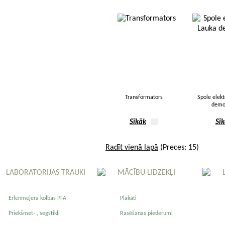
Transformators
Spole elek
demon
Sīkāk
Sī
Radīt vienā lapā
(Preces: 15)
LABORATORIJAS TRAUKI
MĀCĪBU LIDZEKĻI
Erlenmejera kolbas PFA
Plakāti
Priekšmet- , segstikli
Rasēšanas piederumi