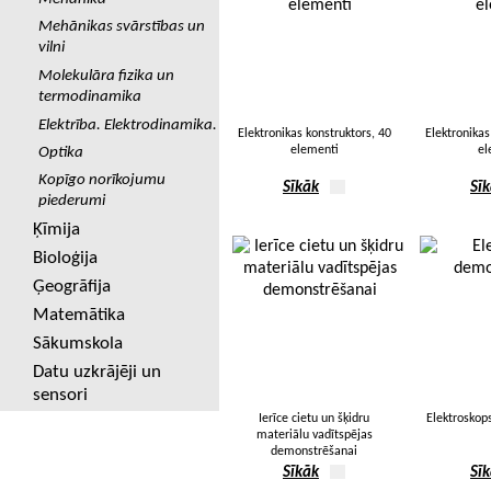
Mehānikas svārstības un
vilni
Molekulāra fizika un
termodinamika
Elektrība. Elektrodinamika.
Elektronikas konstruktors, 40
Elektronikas
elementi
el
Optika
Kopīgo norīkojumu
Sīkāk
Sī
piederumi
Ķīmija
Bioloģija
Ģeogrāfija
Matemātika
Sākumskola
Datu uzkrājēji un
sensori
Ierīce cietu un šķidru
Elektroskop
materiālu vadītspējas
demonstrēšanai
Sīkāk
Sī