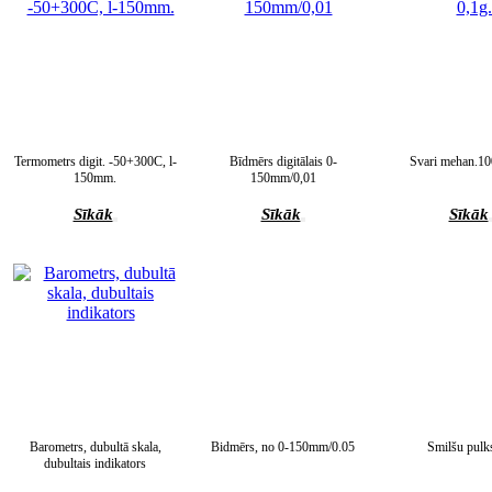
Termometrs digit. -50+300C, l-
Bīdmērs digitālais 0-
Svari mehan.10
150mm.
150mm/0,01
Sīkāk
Sīkāk
Sīkāk
Barometrs, dubultā skala,
Bidmērs, no 0-150mm/0.05
Smilšu pulk
dubultais indikators