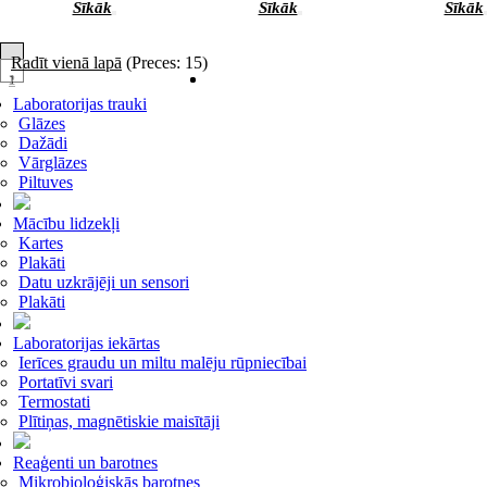
Sīkāk
Sīkāk
Sīkāk
Radīt vienā lapā
(Preces: 15)
1
2
Laboratorijas trauki
Glāzes
Dažādi
Vārglāzes
Piltuves
Mācību lidzekļi
Kartes
Plakāti
Datu uzkrājēji un sensori
Plakāti
Laboratorijas iekārtas
Ierīces graudu un miltu malēju rūpniecībai
Portatīvi svari
Termostati
Plītiņas, magnētiskie maisītāji
Reaģenti un barotnes
Mikrobioloģiskās barotnes