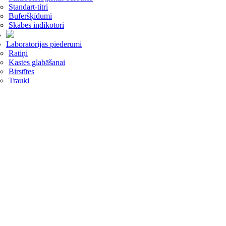
Standart-titri
Buferšķīdumi
Skābes indikotori
Laboratorijas piederumi
Ratiņi
Kastes glabāšanai
Birstītes
Trauki