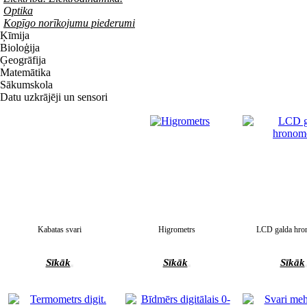
Optika
Kopīgo norīkojumu piederumi
Ķīmija
Bioloģija
Ģeogrāfija
Matemātika
Sākumskola
Datu uzkrājēji un sensori
Kabatas svari
Higrometrs
LCD galda hro
Sīkāk
Sīkāk
Sīkāk