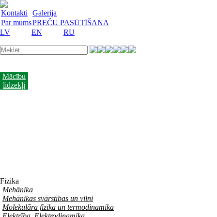
Kontakti
Galerija
Par mums
PREČU PASŪTĪŠANA
LV
EN
RU
Laboratorijas
trauki
Mācību
lidzekļi
Laboratorijas
iekārtas
Reaģenti
un
barotnes
Laboratorijas
piederumi
Akcijas
preces
Vakances
Fizika
Mehānika
Mehānikas svārstības un vilni
Molekulāra fizika un termodinamika
Elektrība. Elektrodinamika.