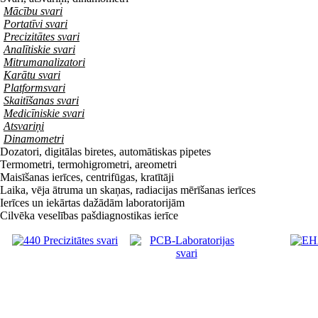
Mācību svari
Portatīvi svari
Precizitātes svari
Analītiskie svari
Mitrumanalizatori
Karātu svari
Platformsvari
Skaitīšanas svari
Medicīniskie svari
Atsvariņi
Dinamometri
Dozatori, digitālas biretes, automātiskas pipetes
Termometri, termohigrometri, areometri
Maisīšanas ierīces, centrifūgas, kratītāji
Laika, vēja ātruma un skaņas, radiacijas mērīšanas ierīces
Ierīces un iekārtas dažādām laboratorijām
Cilvēka veselības pašdiagnostikas ierīce