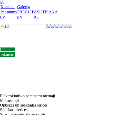
Kontakti
Galerija
Par mums
PREČU PASŪTĪŠANA
LV
EN
RU
Laboratorijas
trauki
Mācību
lidzekļi
Laboratorijas
iekārtas
Reaģenti
un
barotnes
Laboratorijas
piederumi
Akcijas
preces
Vakances
Elektroķīmisko parametru mērītāji
Mikroskopi
Optiskās un spektrālās ierīces
Sildīšanas ierīces
Svari, atsvariņi, dinamometri