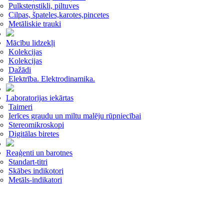
Pulksteņstikli, piltuves
Cilpas, špateles,karotes,pincetes
Metāliskie trauki
Mācību lidzekļi
Kolekcijas
Kolekcijas
Dažādi
Elektrība. Elektrodinamika.
Laboratorijas iekārtas
Taimeri
Ierīces graudu un miltu malēju rūpniecībai
Stereomikroskopi
Digitālas biretes
Reaģenti un barotnes
Standart-titri
Skābes indikotori
Metāls-indikatori
Buferšķīdumi
Laboratorijas piederumi
Komplekti filtrēšanai