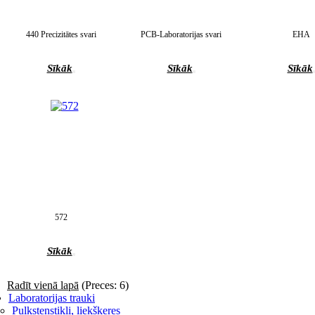
440 Precizitātes svari
PCB-Laboratorijas svari
EHA
Sīkāk
Sīkāk
Sīkāk
572
Sīkāk
Radīt vienā lapā
(Preces: 6)
Laboratorijas trauki
Pulksteņstikli, liekšķeres