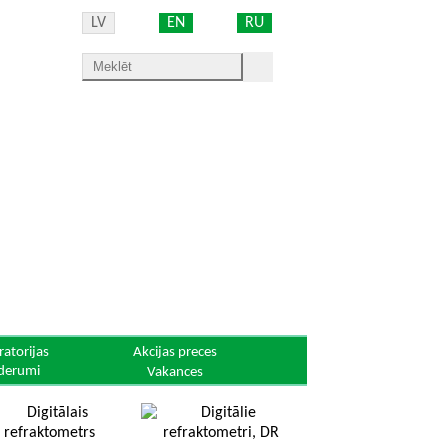
LV
EN
RU
ratorijas
Akcijas preces
derumi
Vakances