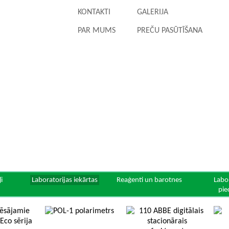
KONTAKTI
GALERIJA
PAR MUMS
PREČU PASŪTĪŠANA
i
Laboratorijas iekārtas
Reaģenti un barotnes
Labo
pie