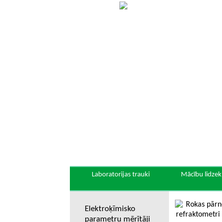
Laboratorijas trauki
Mācību lidzekļ
Elektroķīmisko
parametru mērītāji