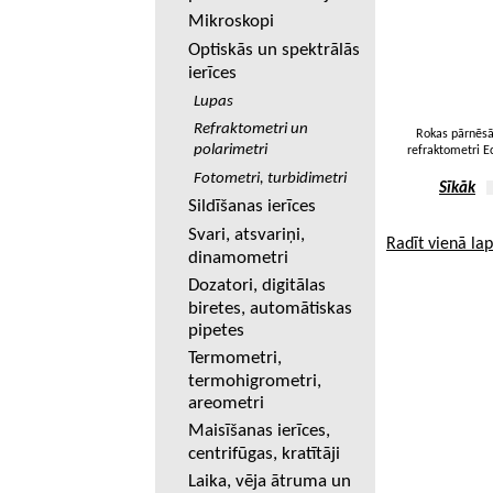
Mikroskopi
Optiskās un spektrālās
ierīces
Lupas
Refraktometri un
Rokas pārnēs
polarimetri
refraktometri Ec
Fotometri, turbidimetri
Sīkāk
Sildīšanas ierīces
Svari, atsvariņi,
Radīt vienā la
dinamometri
Dozatori, digitālas
biretes, automātiskas
pipetes
Termometri,
termohigrometri,
areometri
Maisīšanas ierīces,
centrifūgas, kratītāji
Laika, vēja ātruma un