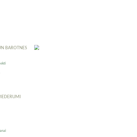
UN BAROTNES
ekti
s
PIEDERUMI
anai