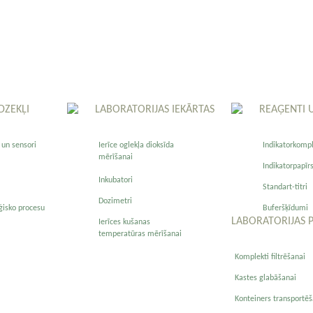
DZEKĻI
LABORATORIJAS IEKĀRTAS
REAĢENTI 
 un sensori
Ierīce oglekļa dioksīda
Indikatorkompl
mērīšanai
Indikatorpapīr
Inkubatori
Standart-titri
Dozimetri
oģisko procesu
Buferšķīdumi
LABORATORIJAS 
Ierīces kušanas
temperatūras mērīšanai
Komplekti filtrēšanai
Kastes glabāšanai
Konteiners transportēš