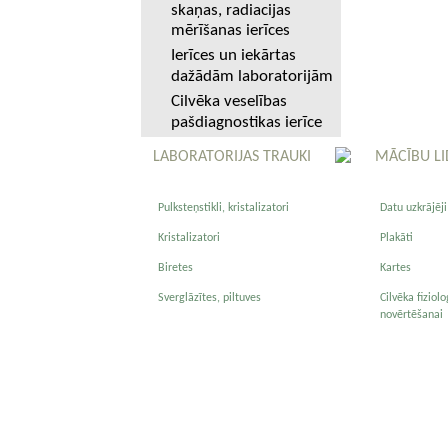
skaņas, radiacijas
mērīšanas ierīces
Ierīces un iekārtas
dažādām laboratorijām
Cilvēka veselības
pašdiagnostikas ierīce
LABORATORIJAS TRAUKI
MĀCĪBU LI
Pulksteņstikli, kristalizatori
Datu uzkrājēji
Kristalizatori
Plakāti
Biretes
Kartes
Sverglāzītes, piltuves
Cilvēka fiziol
novērtēšanai