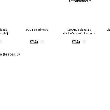
ājamie
POL-1 polarimetrs
110 ABBE digitālais
Di
o sērija
stacionārais refraktometrs
Sīkāk
Sīkāk
pā
(Preces: 5)