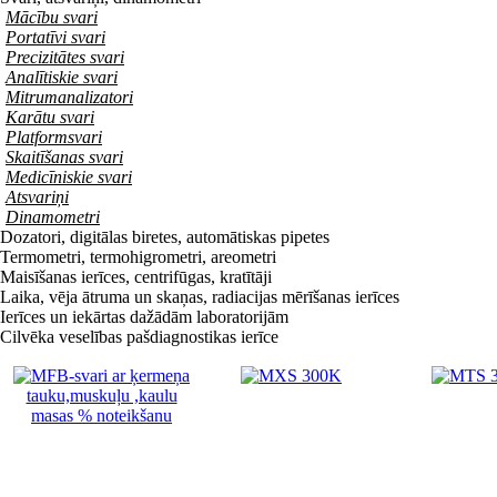
Mācību svari
Portatīvi svari
Precizitātes svari
Analītiskie svari
Mitrumanalizatori
Karātu svari
Platformsvari
Skaitīšanas svari
Medicīniskie svari
Atsvariņi
Dinamometri
Dozatori, digitālas biretes, automātiskas pipetes
Termometri, termohigrometri, areometri
Maisīšanas ierīces, centrifūgas, kratītāji
Laika, vēja ātruma un skaņas, radiacijas mērīšanas ierīces
Ierīces un iekārtas dažādām laboratorijām
Cilvēka veselības pašdiagnostikas ierīce