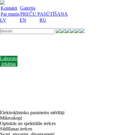
Kontakti
Galerija
Par mums
PREČU PASŪTĪŠANA
LV
EN
RU
Laboratorijas
trauki
Mācību
lidzekļi
Laboratorijas
iekārtas
Reaģenti
un
barotnes
Laboratorijas
piederumi
Akcijas
preces
Vakances
Elektroķīmisko parametru mērītāji
Mikroskopi
Optiskās un spektrālās ierīces
Sildīšanas ierīces
Svari, atsvariņi, dinamometri