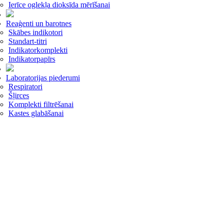
Ierīce oglekļa dioksīda mērīšanai
Reaģenti un barotnes
Skābes indikotori
Standart-titri
Indikatorkomplekti
Indikatorpapīrs
Laboratorijas piederumi
Respiratori
Šļirces
Komplekti filtrēšanai
Kastes glabāšanai