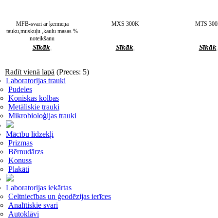
MFB-svari ar ķermeņa
MXS 300K
MTS 30
tauku,muskuļu ,kaulu masas %
noteikšanu
Sīkāk
Sīkāk
Sīkāk
Radīt vienā lapā
(Preces: 5)
Laboratorijas trauki
Pudeles
Koniskas kolbas
Metāliskie trauki
Mikrobioloģijas trauki
Mācību lidzekļi
Prizmas
Bērnudārzs
Konuss
Plakāti
Laboratorijas iekārtas
Celtniecības un ģeodēzijas ierīces
Analītiskie svari
Autoklāvi