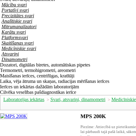
Mācību svari
Portatīvi svari
Precizitātes svari
Analītiskie svari
Mitrumanalizatori
Karātu svari
Platformsvari
Skaitīšanas svari
Medicīniskie svari
Atsvariņi
Dinamometri
Dozatori, digitālas biretes, automātiskas pipetes
Termometri, termohigrometri, areometri
Maisīšanas ierīces, centrifūgas, kratītāji
Laika, vēja ātruma un skaņas, radiacijas mērīšanas ierīces
Ierīces un iekārtas dažādām laboratorijām
Cilvēka veselības pašdiagnostikas ierīce
Laboratorijas iekārtas
Svari, atsvariņi, dinamometri
Medicīniskie
>
>
MPS 200K
Piezīme
:
Attiecībā uz pieteikumi
lai
pārbaudi
tajā pašā
laikā
,
sākot