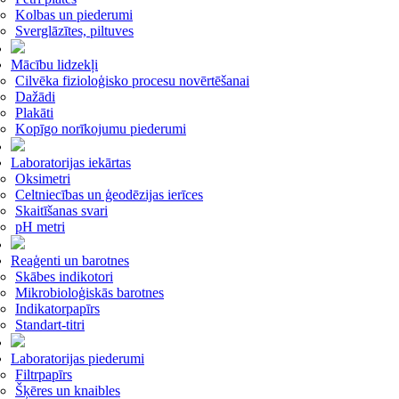
Kolbas un piederumi
Sverglāzītes, piltuves
Mācību lidzekļi
Cilvēka fizioloģisko procesu novērtēšanai
Dažādi
Plakāti
Kopīgo norīkojumu piederumi
Laboratorijas iekārtas
Oksimetri
Celtniecības un ģeodēzijas ierīces
Skaitīšanas svari
pH metri
Reaģenti un barotnes
Skābes indikotori
Mikrobioloģiskās barotnes
Indikatorpapīrs
Standart-titri
Laboratorijas piederumi
Filtrpapīrs
Šķēres un knaibles