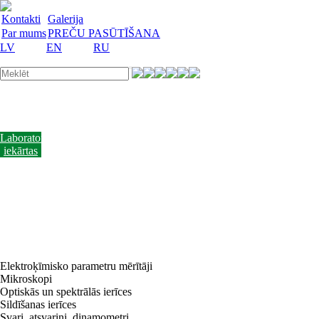
Kontakti
Galerija
Par mums
PREČU PASŪTĪŠANA
LV
EN
RU
Laboratorijas
trauki
Mācību
lidzekļi
Laboratorijas
iekārtas
Reaģenti
un
barotnes
Laboratorijas
piederumi
Akcijas
preces
Vakances
Elektroķīmisko parametru mērītāji
Mikroskopi
Optiskās un spektrālās ierīces
Sildīšanas ierīces
Svari, atsvariņi, dinamometri