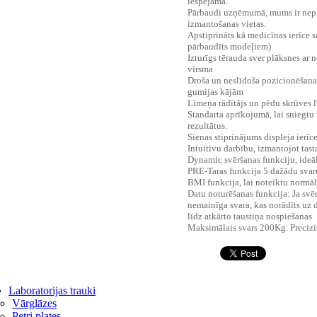
iespējama.
Pārbaudi
uzņēmumā,
mums ir nep
izmantošanas vietas
.
Apstiprināts kā
medicīnas
ierīce
s
pārbaudīts
modeļiem
)
Izturīgs
tērauda
sver
plāksnes
ar
n
virsma
Droša
un
neslīdoša
pozicionēšana
gumijas
kājām
Līmeņa rādītājs
un pēdu
skrūves
Standarta aprīkojumā
, lai
sniegtu
rezultātus
.
Sienas
stiprinājums
displeja ierīc
Intuitīvu
darbību
, izmantojot
tast
Dynamic
svēršanas
funkciju
,
ideā
PRE
-
Taras funkcija
5
dažādu svar
BMI
funkcija
, lai
noteiktu
normāl
Datu noturēšanas funkcija
:
Ja
svē
nemainīga
svara
, kas norādīts uz
līdz
atkārto
taustiņa nospiešanas
Maksimālais svars 200Kg. Precizit
Laboratorijas trauki
Vārglāzes
Petri plates